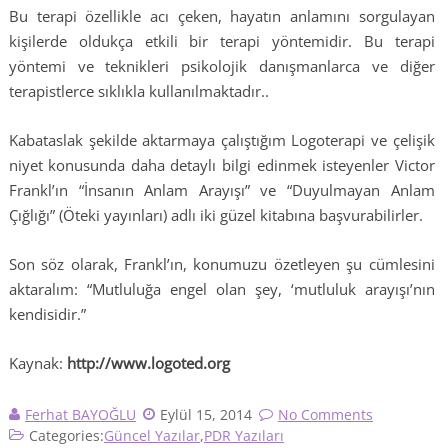
Bu terapi özellikle acı çeken, hayatın anlamını sorgulayan
kişilerde oldukça etkili bir terapi yöntemidir. Bu terapi
yöntemi ve teknikleri psikolojik danışmanlarca ve diğer
terapistlerce sıklıkla kullanılmaktadır..
Kabataslak şekilde aktarmaya çalıştığım Logoterapi ve çelişik
niyet konusunda daha detaylı bilgi edinmek isteyenler Victor
Frankl’ın “İnsanın Anlam Arayışı” ve “Duyulmayan Anlam
Çığlığı” (Öteki yayınları) adlı iki güzel kitabına başvurabilirler.
Son söz olarak, Frankl’ın, konumuzu özetleyen şu cümlesini
aktaralım: “Mutluluğa engel olan şey, ‘mutluluk arayışı’nın
kendisidir.”
Kaynak:
http://www.logoted.org
Ferhat BAYOĞLU
Eylül 15, 2014
No Comments
Categories:
Güncel Yazılar
,
PDR Yazıları