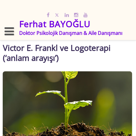
Skip
to
content
Ferhat BAYOĞLU
Doktor Psikolojik Danışman & Aile Danışmanı
Victor E. Frankl ve Logoterapi
(‘anlam arayışı’)