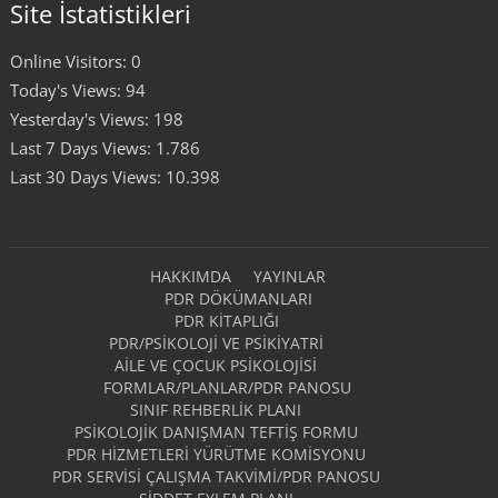
Site İstatistikleri
Online Visitors:
0
Today's Views:
94
Yesterday's Views:
198
Last 7 Days Views:
1.786
Last 30 Days Views:
10.398
HAKKIMDA
YAYINLAR
PDR DÖKÜMANLARI
PDR KITAPLIĞI
PDR/PSIKOLOJI VE PSIKIYATRI
AILE VE ÇOCUK PSIKOLOJISI
FORMLAR/PLANLAR/PDR PANOSU
SINIF REHBERLIK PLANI
PSIKOLOJIK DANIŞMAN TEFTIŞ FORMU
PDR HIZMETLERI YÜRÜTME KOMISYONU
PDR SERVISI ÇALIŞMA TAKVIMI/PDR PANOSU