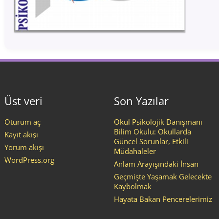
Üst veri
Son Yazılar
Oturum aç
Okul Psikolojik Danışmanı
Bilim Okulu: Okullarda
Kayıt akışı
Güncel Sorunlar, Etkili
Yorum akışı
Müdahaleler
WordPress.org
Anlam Arayışındaki İnsan
Geçmişte Yaşamak Gelecekte
Kaybolmak
Hayata Bakan Pencerelerimiz