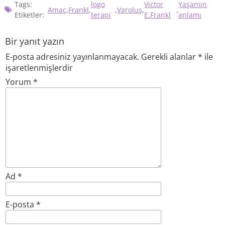
Tags:
logo
Victor
Yaşamın
Amaç
,
Frankl
,
,
Varoluş
,
,
Etiketler:
terapi
E.Frankl
anlamı
Bir yanıt yazın
E-posta adresiniz yayınlanmayacak.
Gerekli alanlar
*
ile
işaretlenmişlerdir
Yorum
*
Ad
*
E-posta
*