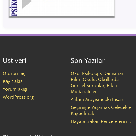
Üst veri
Son Yazılar
Oturum aç
Okul Psikolojik Danışmanı
Bilim Okulu: Okullarda
Kayıt akışı
Güncel Sorunlar, Etkili
Yorum akışı
Müdahaleler
WordPress.org
Anlam Arayışındaki İnsan
Geçmişte Yaşamak Gelecekte
Kaybolmak
Hayata Bakan Pencerelerimiz