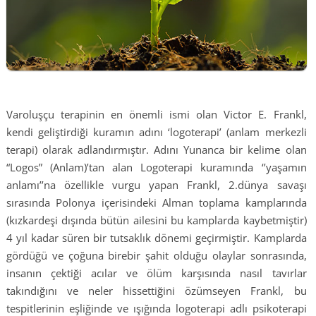
Varoluşçu terapinin en önemli ismi olan Victor E. Frankl,
kendi geliştirdiği kuramın adını ‘logoterapi’ (anlam merkezli
terapi) olarak adlandırmıştır. Adını Yunanca bir kelime olan
“Logos” (Anlam)’tan alan Logoterapi kuramında ‘’yaşamın
anlamı’’na özellikle vurgu yapan Frankl, 2.dünya savaşı
sırasında Polonya içerisindeki Alman toplama kamplarında
(kızkardeşi dışında bütün ailesini bu kamplarda kaybetmiştir)
4 yıl kadar süren bir tutsaklık dönemi geçirmiştir. Kamplarda
gördüğü ve çoğuna birebir şahit olduğu olaylar sonrasında,
insanın çektiği acılar ve ölüm karşısında nasıl tavırlar
takındığını ve neler hissettiğini özümseyen Frankl, bu
tespitlerinin eşliğinde ve ışığında logoterapi adlı psikoterapi