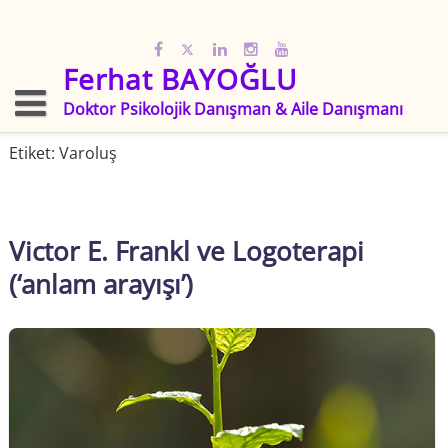
Skip
to
content
Ferhat BAYOĞLU
Doktor Psikolojik Danışman & Aile Danışmanı
Etiket:
Varoluş
Victor E. Frankl ve Logoterapi
(‘anlam arayışı’)