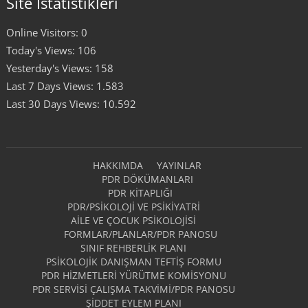
Site İstatistikleri
Online Visitors:
0
Today's Views:
106
Yesterday's Views:
158
Last 7 Days Views:
1.583
Last 30 Days Views:
10.592
HAKKIMDA
YAYINLAR
PDR DÖKÜMANLARI
PDR KITAPLIĞI
PDR/PSIKOLOJI VE PSIKIYATRI
AILE VE ÇOCUK PSIKOLOJISI
FORMLAR/PLANLAR/PDR PANOSU
SINIF REHBERLIK PLANI
PSIKOLOJIK DANIŞMAN TEFTIŞ FORMU
PDR HIZMETLERI YÜRÜTME KOMISYONU
PDR SERVISI ÇALIŞMA TAKVIMI/PDR PANOSU
ŞIDDET EYLEM PLANI