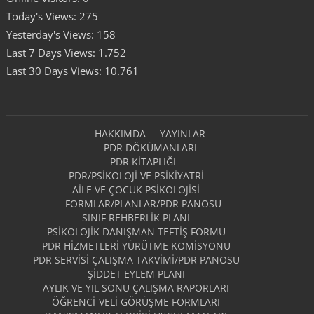
Today's Views:
275
Yesterday's Views:
158
Last 7 Days Views:
1.752
Last 30 Days Views:
10.761
HAKKIMDA
YAYINLAR
PDR DÖKÜMANLARI
PDR KITAPLIĞI
PDR/PSIKOLOJI VE PSIKIYATRI
AILE VE ÇOCUK PSIKOLOJISI
FORMLAR/PLANLAR/PDR PANOSU
SINIF REHBERLIK PLANI
PSIKOLOJIK DANIŞMAN TEFTIŞ FORMU
PDR HIZMETLERI YÜRÜTME KOMISYONU
PDR SERVISI ÇALIŞMA TAKVIMI/PDR PANOSU
ŞIDDET EYLEM PLANI
AYLIK VE YIL SONU ÇALIŞMA RAPORLARI
ÖĞRENCI-VELI GÖRÜŞME FORMLARI