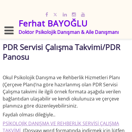
Skip
to
content
Ferhat BAYOĞLU
Doktor Psikolojik Danışman & Aile Danışmanı
PDR Servisi Çalışma Takvimi/PDR
Panosu
Okul Psikolojik Danışma ve Rehberlik Hizmetleri Planı
(Çerçeve Planı)’na göre hazırlanmış olan PDR Servisi
Çalışma takvimi ile ilgili örnek formata aşağıda verilen
bağlantıdan ulaşabilir ve kendi okulunuza ve çerçeve
planınıza göre düzenleyebilirsiniz.
Faydalı olması dileğiyle..
PSİKOLOJİK DANIŞMA VE REHBERLİK SERVİSİ ÇALIŞMA
TAKVİMİ
(Dosyayı word formatında indirmek için lütfen