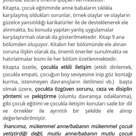
Kitapta, çocuk eğitiminde anne babaların sıklıkla
karşılaşmış oldukları sorunlar, örnek olaylar ve olayların
güzelce yansıtıldığı karikatürler ile de desteklenerek ele
alınmakta, bu konuda yapılan yanlış uygulamalar
karşılaştırmalı olarak da gösterilmektedir. Kitap 9 ana
bölümden oluşuyor. Kitabın her bölümünde ele alınan
soruna ilişkin olarak da, önemli öneriler sunulmakta ve
hatırlatmalar kısmı ile her bölüm özetlenmektedir.
Kitapta özetle,
çocukla etkili iletişim
(etkili dinlemek,
çocukla empati, çocuğun boy seviyesine inip göz kontağı
kurma, istenmeyen davranışların iletilmesi vb.) başta
olmak üzere,
çocukta özgüven sorunu
,
ceza ve disiplin
yöntemi
ve
pekiştirme
(olumlu davranışa odaklanma),
gibi çocuk eğitimi ve çocukla iletişim konuları sade bir dil
ve örnekler ile ayrıntılı bir şekilde ele alınıp
değerlendirilmiştir.
‘
İnancımız, mükemmel anne/babanın mükemmel çocuk
yetiştirdiği değil, mutlu anne/babanın mutlu çocuk