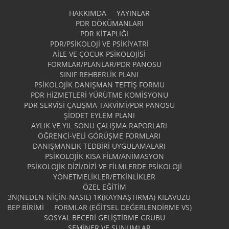
HAKKIMDA
YAYINLAR
PDR DÖKÜMANLARI
PDR KITAPLIĞI
PDR/PSIKOLOJI VE PSIKIYATRI
AILE VE ÇOCUK PSIKOLOJISI
FORMLAR/PLANLAR/PDR PANOSU
SINIF REHBERLIK PLANI
PSIKOLOJIK DANIŞMAN TEFTIŞ FORMU
PDR HIZMETLERI YÜRÜTME KOMISYONU
PDR SERVISI ÇALIŞMA TAKVIMI/PDR PANOSU
ŞIDDET EYLEM PLANI
AYLIK VE YIL SONU ÇALIŞMA RAPORLARI
ÖĞRENCI-VELI GÖRÜŞME FORMLARI
DANIŞMANLIK TEDBIRI UYGULAMALARI
PSIKOLOJIK KISA FILM/ANIMASYON
PSIKOLOJIK DIZI/DIZI VE FILMLERDE PSIKOLOJI
YÖNETMELIKLER/ETKINLIKLER
ÖZEL EĞITIM
3N(NEDEN-NİÇİN-NASIL) 1K(KAYNAŞTIRMA) KILAVUZU
BEP BIRIMI
FORMLAR (EĞITSEL DEĞERLENDIRME VS)
SOSYAL BECERI GELIŞTIRME GRUBU
SEMINER VE SUNUMLAR