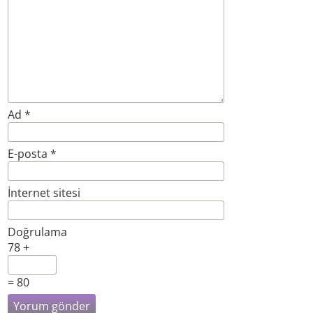
Ad
*
E-posta
*
İnternet sitesi
Doğrulama
78 +
= 80