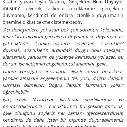
Kitabın yazarı Leyla Navaro, ‘
Gerçekten Beni Duyuyor
musun?
‘ diyerek; aslında çocuklarımızı gerçekten
duymanın, kendimizi de onlara içtenlikle duyurmanın
önemine dikkat çekmek istemektedir.
‘Acı deneyimlere yol açan pek çok sorunun kökeninde,
insanların birbirini gerçekten duymaması, duyamaması
yatmaktadır. Çünkü sadece söylenen ‘sözcükleri’
duymak, sözcüklerin ardındaki duygu dolu mesajları
alamamak, yanıtların da yüzeyde kalmasına yol aça
r; bu
durum ise iletişimin engellenmesi anlamına gelir.
Önem verdiğimiz insanlarla ilişkilerimizin onarılmaz
yaralar almasını engellemenin tek yolu, doğru iletişim
kurmayı bilmektir. Doğru iletişim kurmanın yolları
öğrenilebilir.
İşte, Leyla Navaro,bu kitabında sevdiklerimizi ve
önemsediklerimizi – çocuklarımızı bu şekilde görürüz,
öyle olduğunu söyleriz her zaman- ‘gerçekten’duyup
kendimizi de daha içten bir biçimde duyurabilmemiz
yolunda, bizlere önemli ipuçları vermektedir.’