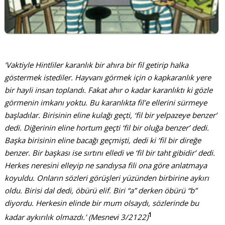
‘Vaktiyle Hintliler karanlık bir ahıra bir fil getirip halka
göstermek istediler. Hayvanı görmek için o kapkaranlık yere
bir hayli insan toplandı. Fakat ahır o kadar karanlıktı ki gözle
görmenin imkanı yoktu. Bu karanlıkta fil’e ellerini sürmeye
başladılar. Birisinin eline kulağı geçti, ‘fil bir yelpazeye benzer’
dedi. Diğerinin eline hortum geçti ‘fil bir oluğa benzer’ dedi.
Başka birisinin eline bacağı geçmişti, dedi ki ‘fil bir direğe
benzer. Bir başkası ise sırtını elledi ve ‘fil bir taht gibidir’ dedi.
Herkes neresini elleyip ne sandıysa fili ona göre anlatmaya
koyuldu. Onların sözleri görüşleri yüzünden birbirine aykırı
oldu. Birisi dal dedi, öbürü elif. Biri “a” derken öbürü “b”
diyordu. Herkesin elinde bir mum olsaydı, sözlerinde bu
1
kadar aykırılık olmazdı.’ (Mesnevi 3/2122)