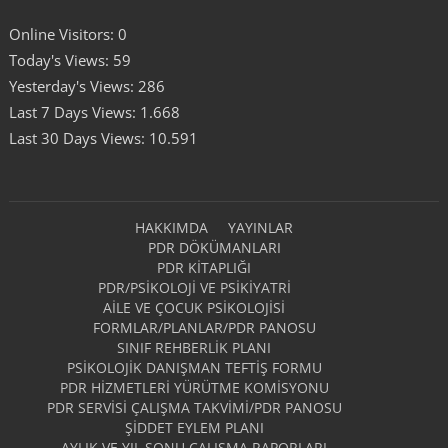
Online Visitors:
0
Today's Views:
59
Yesterday's Views:
286
Last 7 Days Views:
1.668
Last 30 Days Views:
10.591
HAKKIMDA
YAYINLAR
PDR DÖKÜMANLARI
PDR KITAPLIĞI
PDR/PSIKOLOJI VE PSIKIYATRI
AILE VE ÇOCUK PSIKOLOJISI
FORMLAR/PLANLAR/PDR PANOSU
SINIF REHBERLIK PLANI
PSIKOLOJIK DANIŞMAN TEFTIŞ FORMU
PDR HIZMETLERI YÜRÜTME KOMISYONU
PDR SERVISI ÇALIŞMA TAKVIMI/PDR PANOSU
ŞIDDET EYLEM PLANI
AYLIK VE YIL SONU ÇALIŞMA RAPORLARI