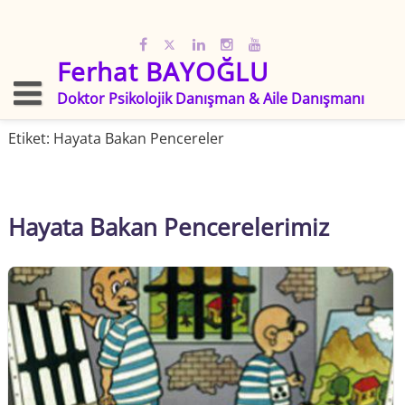
Skip
to
content
Ferhat BAYOĞLU
Doktor Psikolojik Danışman & Aile Danışmanı
Etiket:
Hayata Bakan Pencereler
Hayata Bakan Pencerelerimiz