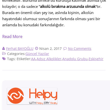
etmektedir. Bununla birlikte bu kuruluşa katılmak aslında çok
kolaydır; o da sadece “
alkolü bırakma arzusunda olmak
“tır.
Burada en önemli olan şey ise, aslında kişinin, alkolün
hayatındaki olumsuz sonuçlarının farkında olması yani bir
anlamda bu konudaki farkındalığıdır.
Read More
Ferhat BAYOĞLU
Nisan 2, 2017
No Comments
Categories:
Güncel Yazılar
Tags: Etiketler:
AA
,
Adsız Alkolikler
,
Anadolu Grubu
,
Eskişehir