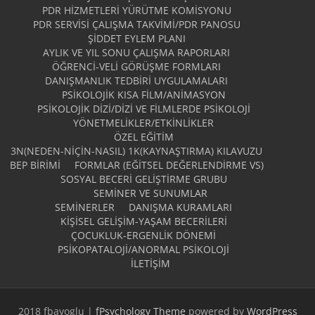
PDR HIZMETLERI YÜRÜTME KOMISYONU
PDR SERVISI ÇALIŞMA TAKVIMI/PDR PANOSU
ŞIDDET EYLEM PLANI
AYLIK VE YIL SONU ÇALIŞMA RAPORLARI
ÖĞRENCI-VELI GÖRÜŞME FORMLARI
DANIŞMANLIK TEDBIRI UYGULAMALARI
PSIKOLOJIK KISA FILM/ANIMASYON
PSIKOLOJIK DIZI/DIZI VE FILMLERDE PSIKOLOJI
YÖNETMELIKLER/ETKINLIKLER
ÖZEL EĞITIM
3N(NEDEN-NİÇİN-NASIL) 1K(KAYNAŞTIRMA) KILAVUZU
BEP BIRIMI
FORMLAR (EĞITSEL DEĞERLENDIRME VS)
SOSYAL BECERI GELIŞTIRME GRUBU
SEMINER VE SUNUMLAR
SEMINERLER
DANIŞMA KURAMLARI
KIŞISEL GELIŞIM-YAŞAM BECERILERI
ÇOCUKLUK-ERGENLIK DÖNEMI
PSIKOPATALOJI/ANORMAL PSIKOLOJI
İLETIŞIM
2018 fbayoglu |
fPsychology Theme
powered by
WordPress