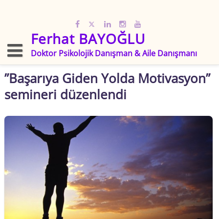
Skip
to
content
Ferhat BAYOĞLU
Doktor Psikolojik Danışman & Aile Danışmanı
”Başarıya Giden Yolda Motivasyon”
semineri düzenlendi