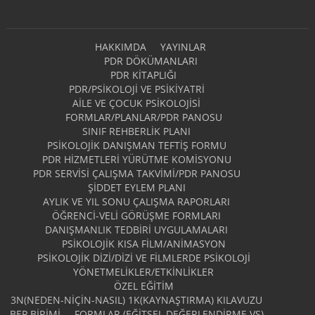
HAKKIMDA
YAYINLAR
PDR DÖKÜMANLARI
PDR KITAPLIĞI
PDR/PSIKOLOJI VE PSIKIYATRI
AILE VE ÇOCUK PSIKOLOJISI
FORMLAR/PLANLAR/PDR PANOSU
SINIF REHBERLIK PLANI
PSIKOLOJIK DANIŞMAN TEFTIŞ FORMU
PDR HIZMETLERI YÜRÜTME KOMISYONU
PDR SERVISI ÇALIŞMA TAKVIMI/PDR PANOSU
ŞIDDET EYLEM PLANI
AYLIK VE YIL SONU ÇALIŞMA RAPORLARI
ÖĞRENCI-VELI GÖRÜŞME FORMLARI
DANIŞMANLIK TEDBIRI UYGULAMALARI
PSIKOLOJIK KISA FILM/ANIMASYON
PSIKOLOJIK DIZI/DIZI VE FILMLERDE PSIKOLOJI
YÖNETMELIKLER/ETKINLIKLER
ÖZEL EĞITIM
3N(NEDEN-NİÇİN-NASIL) 1K(KAYNAŞTIRMA) KILAVUZU
BEP BIRIMI
FORMLAR (EĞITSEL DEĞERLENDIRME VS)