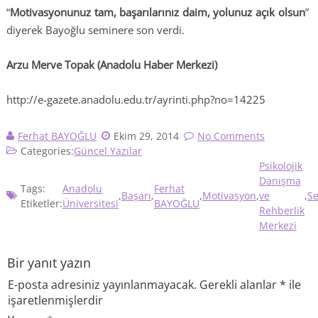
“
Motivasyonunuz tam, başarılarınız daim, yolunuz açık olsun
”
diyerek Bayoğlu seminere son verdi.
Arzu Merve Topak (Anadolu Haber Merkezi)
http://e-gazete.anadolu.edu.tr/ayrinti.php?no=14225
Ferhat BAYOĞLU
Ekim 29, 2014
No Comments
Categories:
Güncel Yazılar
Psikolojik
Danışma
Tags:
Anadolu
Ferhat
,
Başarı
,
,
Motivasyon
,
ve
,
S
Etiketler:
Üniversitesi
BAYOĞLU
Rehberlik
Merkezi
Bir yanıt yazın
E-posta adresiniz yayınlanmayacak.
Gerekli alanlar
*
ile
işaretlenmişlerdir