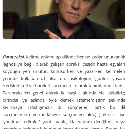
Parapraksi,
kelime anlamı tıp dilinde her ne kadar unutkanlık
(agnozi’ye bağlı olarak gelişen apraksi çeşidi; hasta eşyaları
koyduğu yeri unutur, konuşurken ve yazarken kelimeleri
yerinde kullanamaz) olsa da; psikolojide ‘günlük yaşam
içerisinde dil ve hareket sürçmeleri’ olarak tanımlanmaktadır.
Parapraksileri genel olarak iki başlık altında ele alabiliriz;
birincisi ‘ya aslında öyle demek istememiştim’ şeklinde
kıvırmaya çalıştığımız;) ‘dil sürçmeleri’ (artık bu dil
sürçmelerinin yerini klavye sürçmeleri aldı:) ) ikincisi ise
‘yanılmalı edimler’ yani yanlışlıkla yaptım dediğimiz veya
yaparken farkında bile olmadığımız davranışlardır.. Freud, bu