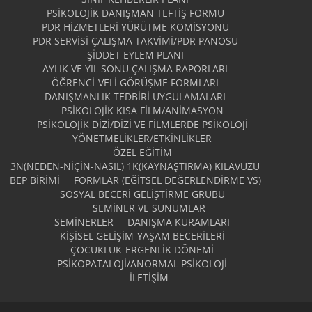
PSIKOLOJIK DANIŞMAN TEFTIŞ FORMU
PDR HIZMETLERI YÜRÜTME KOMISYONU
PDR SERVISI ÇALIŞMA TAKVIMI/PDR PANOSU
ŞIDDET EYLEM PLANI
AYLIK VE YIL SONU ÇALIŞMA RAPORLARI
ÖĞRENCI-VELI GÖRÜŞME FORMLARI
DANIŞMANLIK TEDBIRI UYGULAMALARI
PSIKOLOJIK KISA FILM/ANIMASYON
PSIKOLOJIK DIZI/DIZI VE FILMLERDE PSIKOLOJI
YÖNETMELIKLER/ETKINLIKLER
ÖZEL EĞITIM
3N(NEDEN-NİÇİN-NASIL) 1K(KAYNAŞTIRMA) KILAVUZU
BEP BIRIMI
FORMLAR (EĞITSEL DEĞERLENDIRME VS)
SOSYAL BECERI GELIŞTIRME GRUBU
SEMINER VE SUNUMLAR
SEMINERLER
DANIŞMA KURAMLARI
KIŞISEL GELIŞIM-YAŞAM BECERILERI
ÇOCUKLUK-ERGENLIK DÖNEMI
PSIKOPATALOJI/ANORMAL PSIKOLOJI
İLETIŞIM