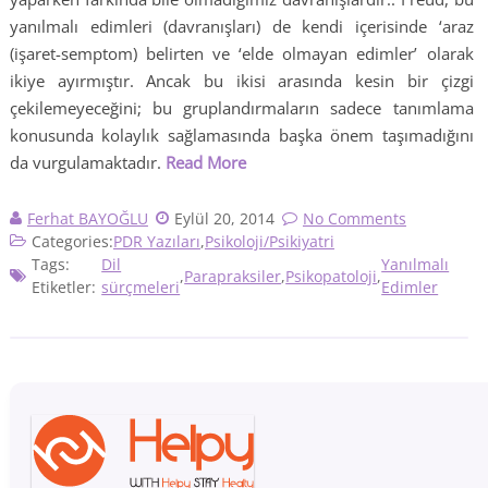
yanılmalı edimleri (davranışları) de kendi içerisinde ‘araz
(işaret-semptom) belirten ve ‘elde olmayan edimler’ olarak
ikiye ayırmıştır. Ancak bu ikisi arasında kesin bir çizgi
çekilemeyeceğini; bu gruplandırmaların sadece tanımlama
konusunda kolaylık sağlamasında başka önem taşımadığını
da vurgulamaktadır.
Read More
Ferhat BAYOĞLU
Eylül 20, 2014
No Comments
Categories:
PDR Yazıları
,
Psikoloji/Psikiyatri
Tags:
Dil
Yanılmalı
,
Parapraksiler
,
Psikopatoloji
,
Etiketler:
sürçmeleri
Edimler